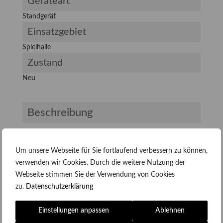
Geräteart
Standgerät
Einsatzgebiet
Spielhalle
Zustand
Neu
Beschreibung
Der neue Novoline Master PRO in der Black
Edition fasziniert in jeder Hinsicht. Das neue
Um unsere Webseite für Sie fortlaufend verbessern zu können,
Lichtkonzept unterstreicht das Design, das
verwenden wir Cookies. Durch die weitere Nutzung der
ergonomische Tastenfeld verbessert das Handling
Webseite stimmen Sie der Verwendung von Cookies
und die neue Software-Generation Volume 2
zu.
Datenschutzerklärung
steigert die Performance.
Spezifikationen
Einstellungen anpassen
Ablehnen