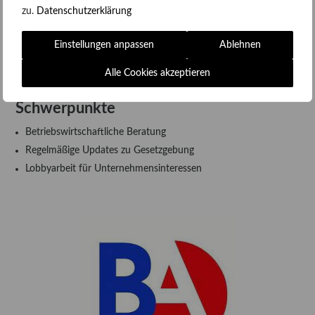
zu.
Datenschutzerklärung
Automatenunternehmer)
Der BA konzentriert sich auf betriebswirtschaftliche Fragen und
Einstellungen anpassen
Ablehnen
Gesetzgebung. Unsere Mitgliedschaft im BA hält uns in diesen
Bereichen stets auf dem Laufenden.
Alle Cookies akzeptieren
Schwerpunkte
Betriebswirtschaftliche Beratung
Regelmäßige Updates zu Gesetzgebung
Lobbyarbeit für Unternehmensinteressen