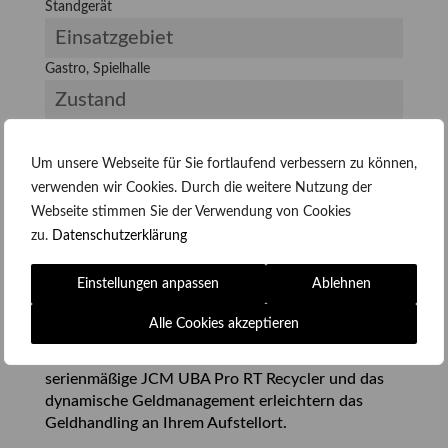
Standgerät
Einsatzgebiet
Gastro, Spielhalle
Zustand
Neu
Um unsere Webseite für Sie fortlaufend verbessern zu können,
verwenden wir Cookies. Durch die weitere Nutzung der
Beschreibung
Webseite stimmen Sie der Verwendung von Cookies
zu.
Datenschutzerklärung
Die Gehäusevariante EVO bietet Highlights, die
sich auszahlen. Beim Novoline Optimus EVO sind
Einstellungen anpassen
Ablehnen
das wichtige die Details, wie tiefer angeordnete
27″-PCAP-Monitore, optimiertes
Alle Cookies akzeptieren
Beleuchtungskonzept, anderes Topper-Design
sowie Technologie-Plattform auf Augenhöhe. Der
serienmäßige JCM UBA Pro RT Recycler und das
dynamische Geldmanagement erleichtern das
Geldhandling an Ihrem Aufstellort.