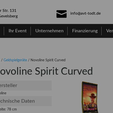
r Str. 131
info@avt-todt.de
evelsberg
e
Ihr Event
Unternehmen
Finanzierung
Ve
/
Geldspielgeräte
/ Novoline Spirit Curved
ovoline Spirit Curved
rsteller
line
chnische Daten
eite: 78 cm