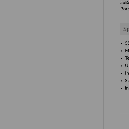
auße
Bor
Sp
5
M
T
U
I
S
i