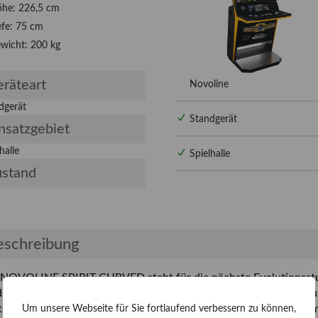
he: 226,5 cm
efe: 75 cm
wicht: 200 kg
räteart
Novoline
dgerät
Standgerät
nsatzgebiet
halle
Spielhalle
ustand
eschreibung
 NOVOLINE SPIRIT CURVED steht für die nächste Evolutionsstuf
spielgeräte. Entwickelt von Novoline, richtet sich dieses Premiu
en ein besonders immersives Spielerlebnis in Kombination mit 
Um unsere Webseite für Sie fortlaufend verbessern zu können,