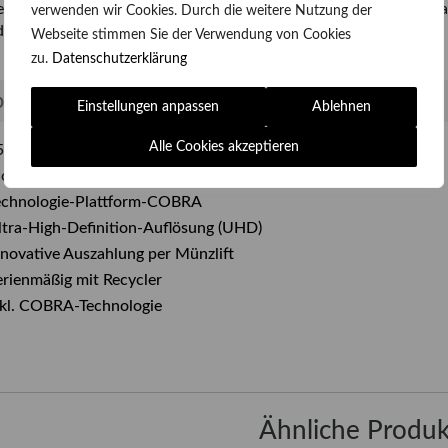
rgewöhnlichem Design bieten möchten. Selbstverständlich ist 
verwenden wir Cookies. Durch die weitere Nutzung der
d.
Webseite stimmen Sie der Verwendung von Cookies
zu.
Datenschutzerklärung
ezifikationen
Einstellungen anpassen
Ablehnen
Alle Cookies akzeptieren
5“-UHD-J-Curved-Monitor
oderne Gehäuseanmutung
echnologie-Plattform-COBRA
ltra-High-Definition-Auflösung (UHD)
nnovative Auszahlung per Münzlift
erienmäßig mit Recycler
nkl. COBRA-Technologie
Ähnliche Produk