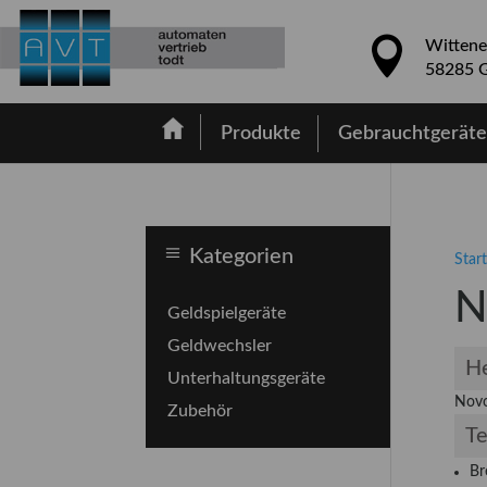
Wittene
58285 G
Produkte
Gebrauchtgerät
Kategorien
Start
N
Geldspielgeräte
Geldwechsler
He
Unterhaltungsgeräte
Novo
Zubehör
Te
Br