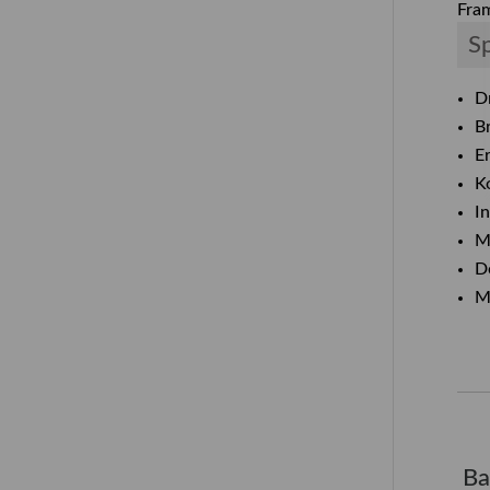
Fram
Sp
D
B
E
K
I
Mi
D
M
Ba