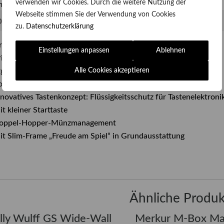
verwenden wir Cookies. Durch die weitere Nutzung der
e kostenfrei ab Werk dabei.
Webseite stimmen Sie der Verwendung von Cookies
ezifikationen
zu.
Datenschutzerklärung
rei 32-Zoll-Bildschirme
Einstellungen anpassen
Ablehnen
rillante HD-Qualität
Alle Cookies akzeptieren
rgonomisches Gehäuse
omfortable Handauflage
nnovatives Tastenkonzept: Flüssigkeitsschutz für Tastenelektroni
t kleiner Starttaste
oppel-Hopper-Münzmanagement
it Slim-Frame „Freude am Spiel“ in Grundausstattung
Ähnliche Produk
lly Wulff GS Wide-Wall
Merkur M-Box M