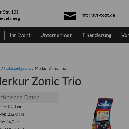
r Str. 131
info@avt-todt.de
evelsberg
e
Ihr Event
Unternehmen
Finanzierung
Ve
/
Geldspielgeräte
/ Merkur Zonic Trio
erkur Zonic Trio
chnische Daten
eite: 82,0 cm
he: 232,0 cm
efe: 86,0 cm