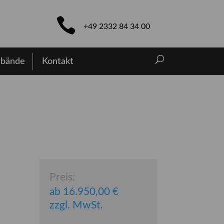
+49 2332 84 34 00
rbände
Kontakt
Preis:
ab
16.950,00
€
zzgl. MwSt.