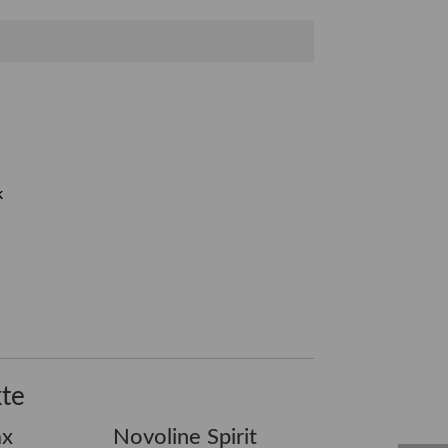
k
te
ax
Novoline Spirit