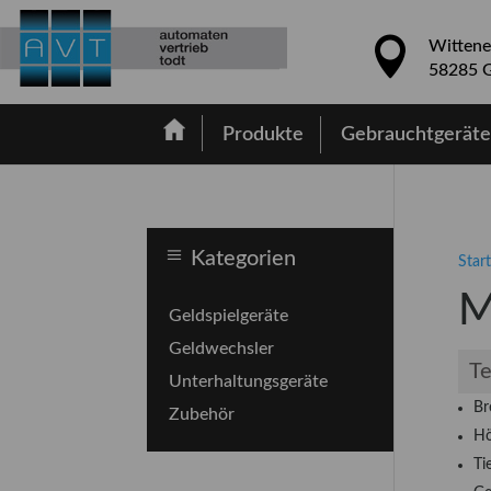
Wittene
58285 G
Produkte
Gebrauchtgerät
Kategorien
Start
M
Geldspielgeräte
Geldwechsler
Te
Unterhaltungsgeräte
Br
Zubehör
Hö
Ti