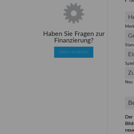
Ge
He
Merk
Haben Sie Fragen zur
Ge
Finanzierung?
Stan
Mehr erfahren
Ei
Spiel
Z
Neu
B
Der 
Bild
neu